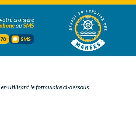
votre croisière
éphone
ou
SMS
 78
SMS
 utilisant le formulaire ci-dessous.