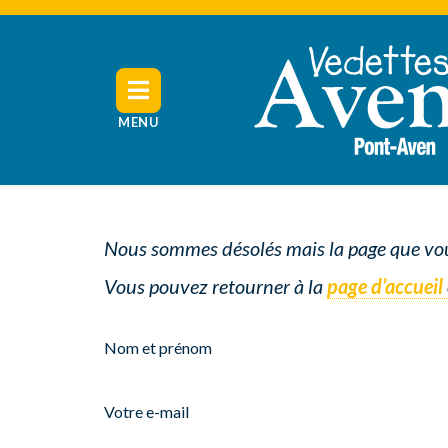
Skip to content
MENU
Nous sommes désolés mais la page que vou
Vous pouvez retourner à la
page d’accueil
Nom
et
prénom
(Nécessaire)
E-
mail
(Nécessaire)