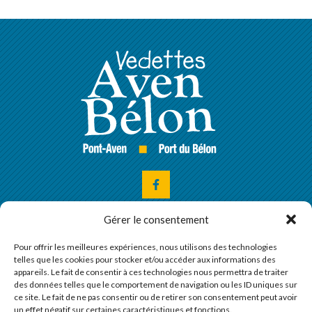
Gérer le consentement
Rue du
Port de Bélon
Pour offrir les meilleures expériences, nous utilisons des technologies
29350
Moëlan-sur-Mer
telles que les cookies pour stocker et/ou accéder aux informations des
appareils. Le fait de consentir à ces technologies nous permettra de traiter
Quai Théodore Botrel
des données telles que le comportement de navigation ou les ID uniques sur
29930
Pont-Aven
ce site. Le fait de ne pas consentir ou de retirer son consentement peut avoir
un effet négatif sur certaines caractéristiques et fonctions.